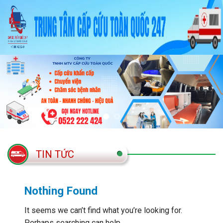
Skip
to
content
TIN TỨC
Nothing Found
It seems we can’t find what you’re looking for.
Perhaps searching can help.