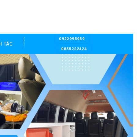
0922995959
I TÁC
0855222424