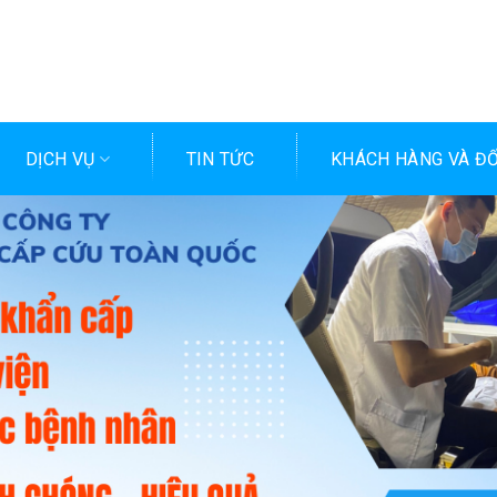
DỊCH VỤ
TIN TỨC
KHÁCH HÀNG VÀ ĐỐ