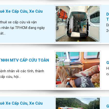
huê Xe Cấp Cứu, Xe Cứu
D
T
 thuê xe cấp cứu và vận
D
 nhân tại TP.HCM đang ngày
2
t...
TNHH MTV CẤP CỨU TOÀN
G
H
ệnh nhân về các tỉnh, thành
c
ấp cứu, hội...
huê Xe Cấp Cứu, Xe Cứu
G