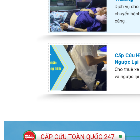
Dịch vụ cho
chuyển bệnh
càng...
Cấp Cứu Hồ
Ngược Lại 
Cho thuê xe 
và ngược lại 
CẤP CỨU TOÀN QUỐC 247