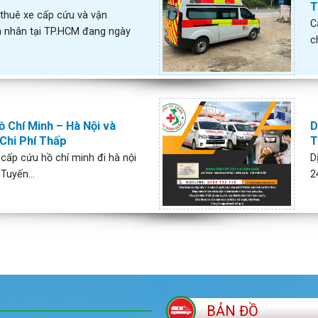
T
 thuê xe cấp cứu và vận
C
 nhân tại TP.HCM đang ngày
c
 Chí Minh – Hà Nội và
D
Chi Phí Thấp
T
cấp cứu hồ chí minh đi hà nội
D
Tuyến...
2
BẢN ĐỒ