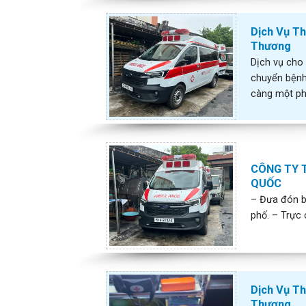
Dịch Vụ T
Thương
Dịch vụ cho
chuyển bệnh
càng một phá
CÔNG TY 
QUỐC
– Đưa đón b
phố. – Trực c
Dịch Vụ T
Thương